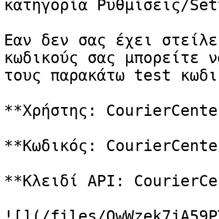
κατηγορία Ρυθμίσεις/Set
Εαν δεν σας έχει στείλε
κωδικούς σας μπορείτε ν
τους παρακάτω test κωδικ
**Χρήστης: CourierCente
**Κωδικός: CourierCente
**Κλειδί API: CourierCe
![](/files/QwWzek7jA59P